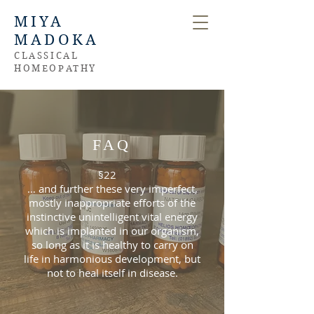
MIYA
MADOKA
CLASSICAL
HOMEOPATHY
FAQ
§22
… and further these very imperfect,
mostly inappropriate efforts of the
instinctive unintelligent vital energy
which is implanted in our organism,
so long as it is healthy to carry on
life in harmonious development, but
not to heal itself in disease.