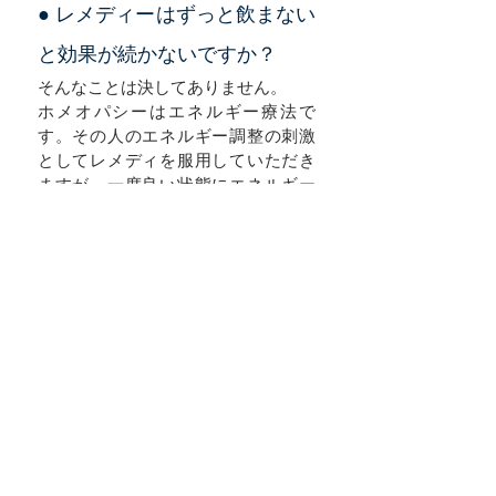
● レメディーはずっと飲まない
と効果が続かないですか？
そんなことは決してありません。
ホメオパシーはエネルギー療法で
す。その人のエネルギー調整の刺激
としてレメディを服用していただき
ますが、一度良い状態にエネルギー
が調整されると人はレメディーなし
でもその状態を維持することができ
ます。なので、依存的にずっと飲み
続けることはありません。
クラシカルホメオパシーでは、その
刺激を与える頻度も量も最小量に抑
えてその人本来が持つ生命力
の可能性を最大限に尊重します。
レメディなしでも健康な状態を保つ
ことができる体と心の状態を取り戻